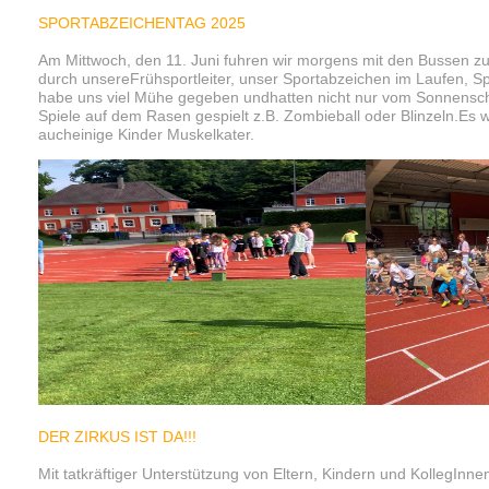
SPORTABZEICHENTAG 2025
Am Mittwoch, den 11. Juni fuhren wir morgens mit den Bussen z
durch unsereFrühsportleiter, unser Sportabzeichen im Laufen, S
habe uns viel Mühe gegeben undhatten nicht nur vom Sonnensche
Spiele auf dem Rasen gespielt z.B. Zombieball oder Blinzeln.Es 
aucheinige Kinder Muskelkater.
DER ZIRKUS IST DA!!!
Mit tatkräftiger Unterstützung von Eltern, Kindern und KollegIn