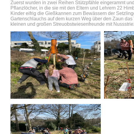
Zuerst wurden in zwei Reihen Stützpfähle eingerammt und
Pflanzlöcher, in die sie mit den Eltern und Lehrern 22 Hi
Kinder eifrig die Gießkannen zum Bewässern der Setzlinge.
Gartenschlauchs auf dem kurzen Weg über den Zaun das Wa
kleinen und großen Streuobstwiesenfreunde mit Nussstrieze