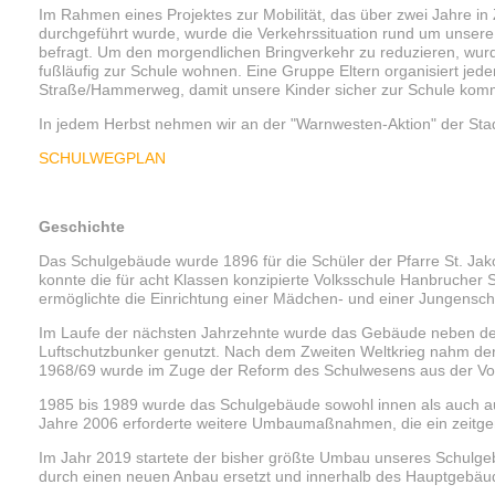
Im Rahmen eines Projektes zur Mobilität, das über zwei Jahre 
durchgeführt wurde, wurde die Verkehrssituation rund um unsere
befragt. Um den morgendlichen Bringverkehr zu reduzieren, wurden
fußläufig zur Schule wohnen. Eine Gruppe Eltern organisiert je
Straße/Hammerweg, damit unsere Kinder sicher zur Schule ko
In jedem Herbst nehmen wir an der "Warnwesten-Aktion" der Stadt
SCHULWEGPLAN
Geschichte
Das Schulgebäude wurde 1896 für die Schüler der Pfarre St. Jako
konnte die für acht Klassen konzipierte Volksschule Hanbruche
ermöglichte die Einrichtung einer Mädchen- und einer Jungensc
Im Laufe der nächsten Jahrzehnte wurde das Gebäude neben dem
Luftschutzbunker genutzt. Nach dem Zweiten Weltkrieg nahm der S
1968/69 wurde im Zuge der Reform des Schulwesens aus der Vol
1985 bis 1989 wurde das Schulgebäude sowohl innen als auch au
Jahre 2006 erforderte weitere Umbaumaßnahmen, die ein zeitg
Im Jahr 2019 startete der bisher größte Umbau unseres Schulge
durch einen neuen Anbau ersetzt und innerhalb des Hauptgebäud