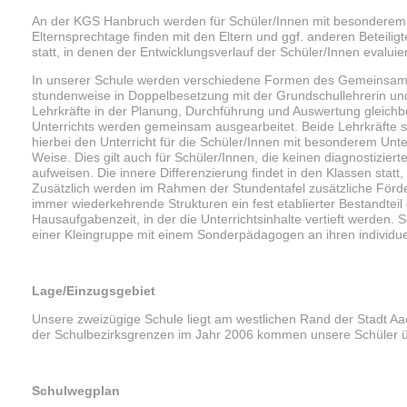
An der KGS Hanbruch werden für Schüler/Innen mit besonderem F
Elternsprechtage finden mit den Eltern und ggf. anderen Beteil
statt, in denen der Entwicklungsverlauf der Schüler/Innen evalui
In unserer Schule werden verschiedene Formen des Gemeinsamen U
stundenweise in Doppelbesetzung mit der Grundschullehrerin un
Lehrkräfte in der Planung, Durchführung und Auswertung gleichb
Unterrichts werden gemeinsam ausgearbeitet. Beide Lehrkräfte si
hierbei den Unterricht für die Schüler/Innen mit besonderem Unte
Weise. Dies gilt auch für Schüler/Innen, die keinen diagnostizi
aufweisen. Die innere Differenzierung findet in den Klassen stat
Zusätzlich werden im Rahmen der Stundentafel zusätzliche Förd
immer wiederkehrende Strukturen ein fest etablierter Bestandteil
Hausaufgabenzeit, in der die Unterrichtsinhalte vertieft werden.
einer Kleingruppe mit einem Sonderpädagogen an ihren individu
Lage/Einzugsgebiet
Unsere zweizügige Schule liegt am westlichen Rand der Stadt A
der Schulbezirksgrenzen im Jahr 2006 kommen unsere Schüler
Schulwegplan