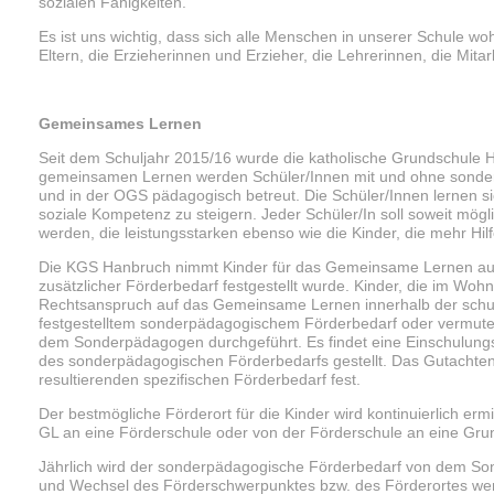
sozialen Fähigkeiten.
Es ist uns wichtig, dass sich alle Menschen in unserer Schule w
Eltern, die Erzieherinnen und Erzieher, die Lehrerinnen, die Mitarb
Gemeinsames Lernen
Seit dem Schuljahr 2015/16 wurde die katholische Grundschule 
gemeinsamen Lernen werden Schüler/Innen mit und ohne sonderp
und in der OGS pädagogisch betreut. Die Schüler/Innen lernen 
soziale Kompetenz zu steigern. Jeder Schüler/In soll soweit mögli
werden, die leistungsstarken ebenso wie die Kinder, die mehr Hi
Die KGS Hanbruch nimmt Kinder für das Gemeinsame Lernen auf,
zusätzlicher Förderbedarf festgestellt wurde. Kinder, die im Woh
Rechtsanspruch auf das Gemeinsame Lernen innerhalb der schuli
festgestelltem sonderpädagogischem Förderbedarf oder vermutete
dem Sonderpädagogen durchgeführt. Es findet eine Einschulungsdi
des sonderpädagogischen Förderbedarfs gestellt. Das Gutachten s
resultierenden spezifischen Förderbedarf fest.
Der bestmögliche Förderort für die Kinder wird kontinuierlich e
GL an eine Förderschule oder von der Förderschule an eine Grund
Jährlich wird der sonderpädagogische Förderbedarf von dem So
und Wechsel des Förderschwerpunktes bzw. des Förderortes werde