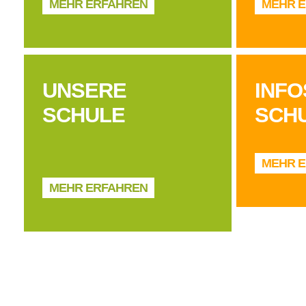
MEHR ERFAHREN
MEHR 
UNSERE
INFO
SCHULE
SCH
MEHR 
MEHR ERFAHREN