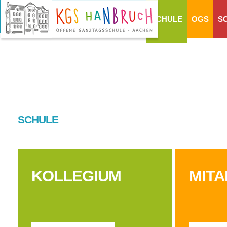
SCHULE
OGS
S
SCHULE
KOLLEGIUM
MITA