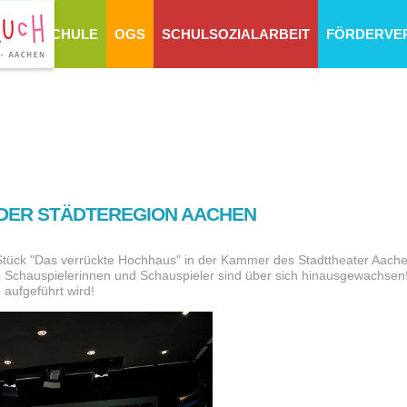
SCHULE
OGS
SCHULSOZIALARBEIT
FÖRDERVE
DER STÄDTEREGION AACHEN
ück "Das verrückte Hochhaus" in der Kammer des Stadttheater Aachen
lle Schauspielerinnen und Schauspieler sind über sich hinausgewachsen
 aufgeführt wird!