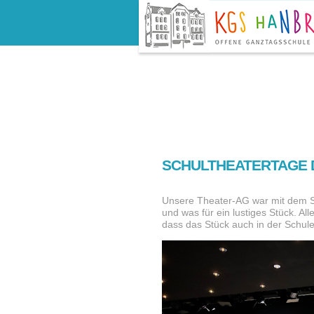
SCHULTHEATERTAGE 
Unsere Theater-AG war mit dem St
und was für ein lustiges Stück. A
dass das Stück auch in der Schule